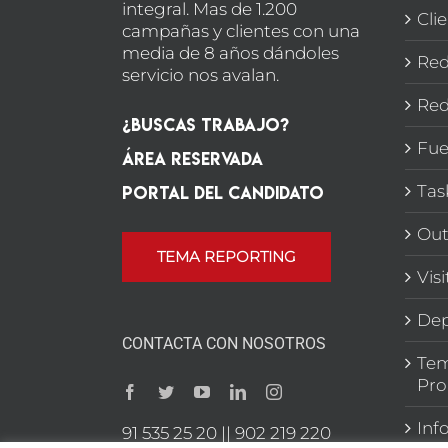
integral. Mas de 1.200
Cli
campañas y clientes con una
media de 8 años dándoles
Red
servicio nos avalan.
Red
¿Buscas Trabajo?
Fue
Área Reservada
Portal del candidato
Tas
Out
TEMA REPORTING
Vis
Dep
CONTACTA CON NOSOTROS
Tem
Pro
Inf
91 535 25 20 || 902 219 220