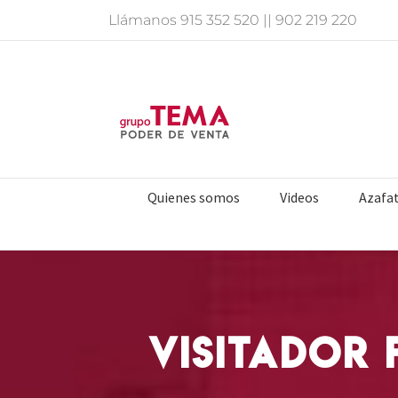
Saltar
Llámanos
915 352 520
||
902 219 220
al
contenido
Quienes somos
Videos
Azafa
Visitador