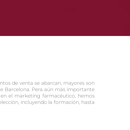
tos de venta se abarcan, mayores son
o de Barcelona. Pera aún más importante
s en el marketing farmacéutico, hemos
elección, incluyendo la formación, hasta