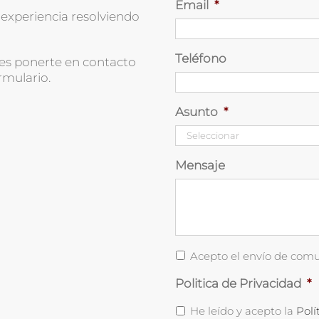
Email
*
experiencia resolviendo
Teléfono
des ponerte en contacto
rmulario.
Asunto
*
Mensaje
Comunicaciones
Acepto el envío de comu
Comerciales
Politica de Privacidad
*
He leído y acepto la
Polí