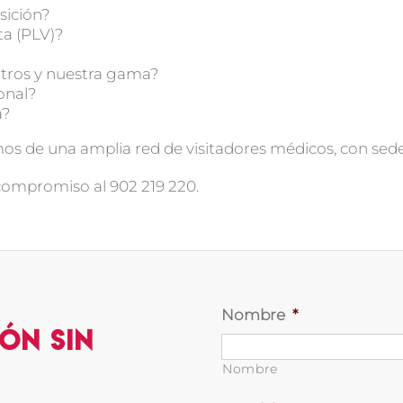
sición?
ta (PLV)?
otros y nuestra gama?
onal?
a?
 de una amplia red de visitadores médicos, con sed
 compromiso al 902 219 220.
Nombre
*
ón sin
Nombre