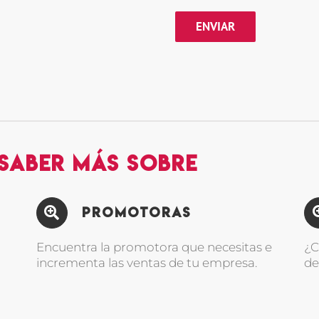
 saber más sobre
Promotoras
Encuentra la promotora que necesitas e
¿C
incrementa las ventas de tu empresa.
de