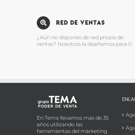
Red de Ventas
¿Aún no dispones de red propia de
ventas? Nosotros la diseñamos para tí.
ENLA
Age
En Tema llevamos mas de 35
años utilizando las
Age
herramientas del márketing