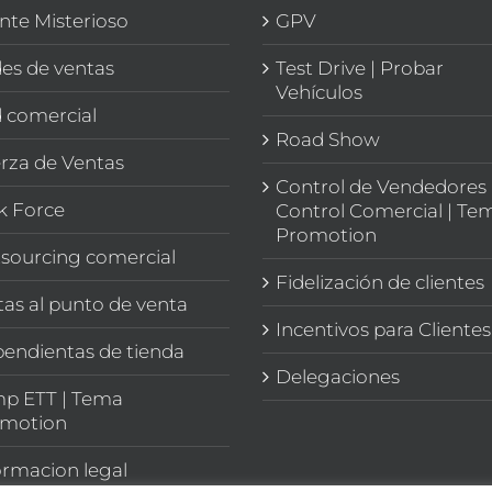
ente Misterioso
GPV
es de ventas
Test Drive | Probar
Vehículos
 comercial
Road Show
rza de Ventas
Control de Vendedores 
k Force
Control Comercial | Te
Promotion
sourcing comercial
Fidelización de clientes
itas al punto de venta
Incentivos para Clientes
endientas de tienda
Delegaciones
p ETT | Tema
motion
ormacion legal