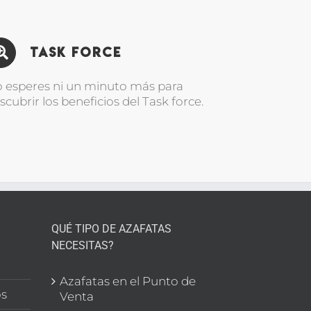
Task Force
 esperes ni un minuto más para
scubrir los beneficios del Task force.
QUÉ TIPO DE AZAFATAS
NECESITAS?
l
Azafatas en el Punto de
os
Venta