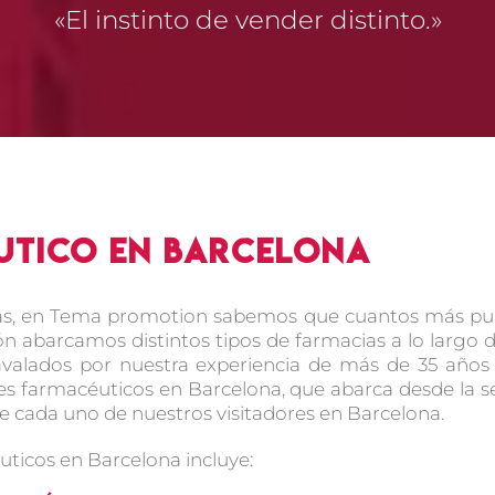
«El instinto de vender distinto.»
utico en Barcelona
tas, en Tema promotion sabemos que cuantos más pun
azón abarcamos distintos tipos de farmacias a lo larg
e avalados por nuestra experiencia de más de 35 año
res farmacéuticos en Barcelona, que abarca desde la s
de cada uno de nuestros visitadores en Barcelona.
uticos en Barcelona incluye: