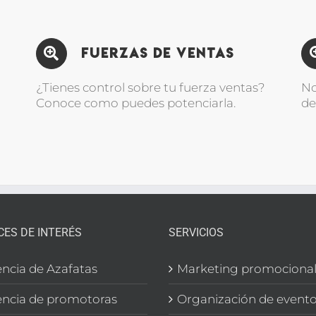
Fuerzas de Ventas
¿Tienes control sobre tu fuerza ventas?
No
Conoce como puedes potenciarla.
de
CES DE INTERÉS
SERVICIOS
ncia de Azafatas
Marketing promociona
ncia de promotoras
Organización de event