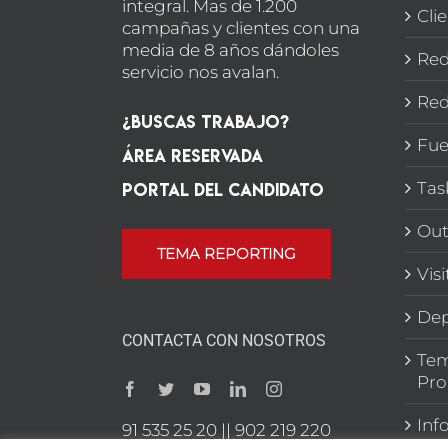
integral. Mas de 1.200
Cli
campañas y clientes con una
media de 8 años dándoles
Red
servicio nos avalan.
Red
¿Buscas Trabajo?
Fue
Área Reservada
Portal del candidato
Tas
Out
TEMA REPORTING
Vis
Dep
CONTACTA CON NOSOTROS
Tem
Pro
Inf
91 535 25 20 || 902 219 220