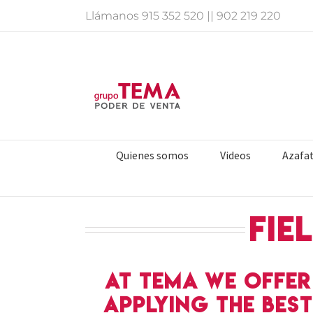
Saltar
Llámanos
915 352 520
||
902 219 220
al
contenido
Quienes somos
Videos
Azafa
fie
At TEMA we offer
applying the bes