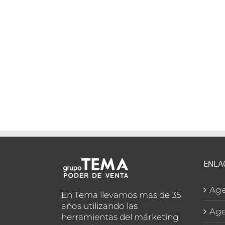
ENLA
Age
En Tema llevamos mas de 35
años utilizando las
Age
herramientas del márketing