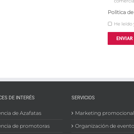
Comercial
comercia
Politica d
He leído
CES DE INTERÉS
SERVICIOS
ncia de Azafatas
Marketing promociona
ncia de promotoras
Organización de event