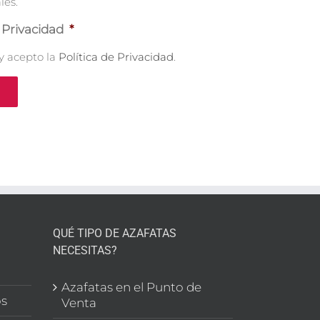
es
les.
e Privacidad
*
 y acepto la
Política de Privacidad
.
QUÉ TIPO DE AZAFATAS
NECESITAS?
l
Azafatas en el Punto de
os
Venta