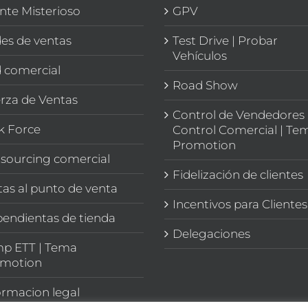
ente Misterioso
GPV
es de ventas
Test Drive | Probar
Vehículos
 comercial
Road Show
rza de Ventas
Control de Vendedores 
k Force
Control Comercial | Te
Promotion
sourcing comercial
Fidelización de clientes
itas al punto de venta
Incentivos para Clientes
endientas de tienda
Delegaciones
p ETT | Tema
motion
ormacion legal