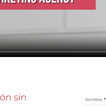
ión sin
Nombre
*