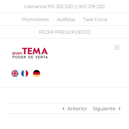
Saltar
Llámanos
915 352 520
||
902 219 220
al
contenido
Promotores
Azafatas
Task Force
PEDIR PRESUPUESTO
Anterior
Siguiente