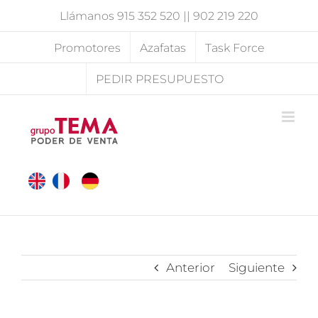
Saltar
Llámanos
915 352 520
||
902 219 220
al
contenido
Promotores
Azafatas
Task Force
PEDIR PRESUPUESTO
Anterior
Siguiente