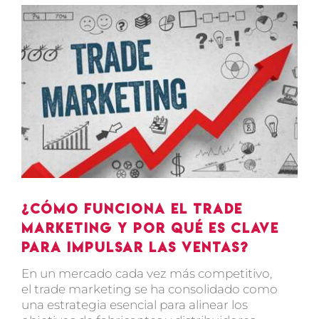
Ver
imagen
más
grande
¿Cómo funciona el trade
marketing y por qué es clave
para impulsar las ventas?
En un mercado cada vez más competitivo,
el trade marketing se ha consolidado como
una estrategia esencial para alinear los