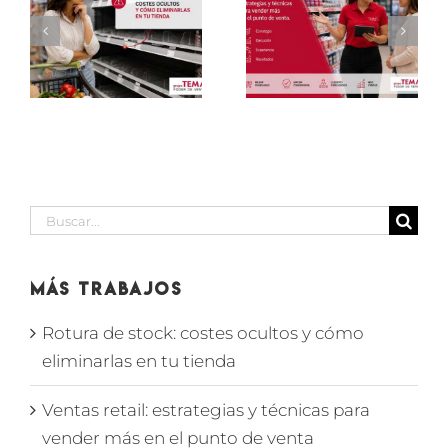
estrategias
ventas
y técnicas
externa:
y
para
qué medir
vender
para saber
as
más en el
si tu
punto de
partner
venta
cumple
Buscar:
Más Trabajos
Rotura de stock: costes ocultos y cómo
eliminarlas en tu tienda
Ventas retail: estrategias y técnicas para
vender más en el punto de venta