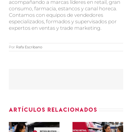
acompañando a marcas líderes en retail, gran
consumo, farmacia, estancos y canal horeca.
Contamos con equipos de vendedores
especializados, formados y supervisados por
expertos en ventas y trade marketing.
Por
Rafa Escribano
Artículos relacionados
Ventas
KPIs de
e
retail:
fuerza de