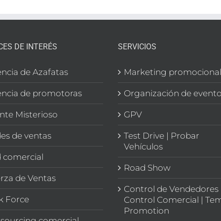
CES DE INTERÉS
SERVICIOS
ncia de Azafatas
Marketing promociona
ncia de promotoras
Organización de event
ente Misterioso
GPV
es de ventas
Test Drive | Probar
Vehículos
 comercial
Road Show
rza de Ventas
Control de Vendedores 
k Force
Control Comercial | Te
Promotion
sourcing comercial