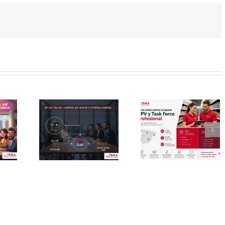
Red de
Por qu
-in y
ventas
la
-out:
externa
supervis
a
en
local
rica
España:
reduce 
falta
GPV y
rotació
 tu
Task
en rede
ategia
Force
de venta
rcial
profesional
y GPV