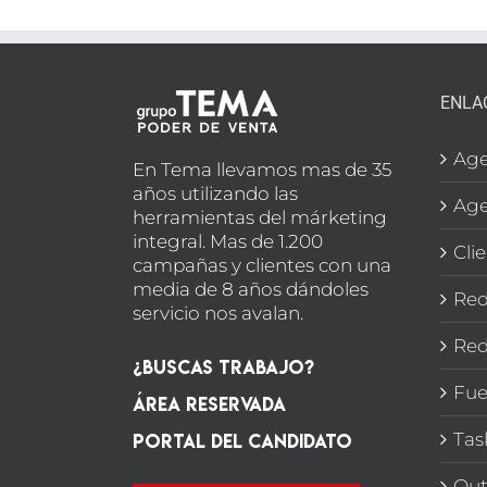
ENLA
Age
En Tema llevamos mas de 35
años utilizando las
Age
herramientas del márketing
integral. Mas de 1.200
Cli
campañas y clientes con una
media de 8 años dándoles
Red
servicio nos avalan.
Red
¿Buscas Trabajo?
Fue
Área Reservada
Portal del candidato
Tas
Out