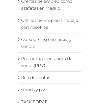
Ofertas de empleo como
azafatas en Madrid
Ofertas de Empleo I Trabaja
con nosotros
Outsourcing comercial y
ventas
é
Promotores en punto de
ión
venta (PPV)
la
n
Red de ventas
s
s
stands y plv
TASK FORCE