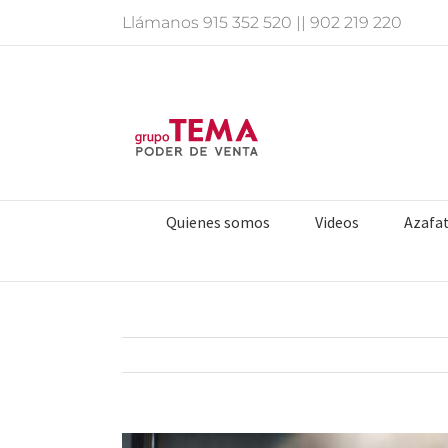
Saltar
Llámanos
915 352 520
||
902 219 220
al
contenido
Quienes somos
Videos
Azafa
Ver