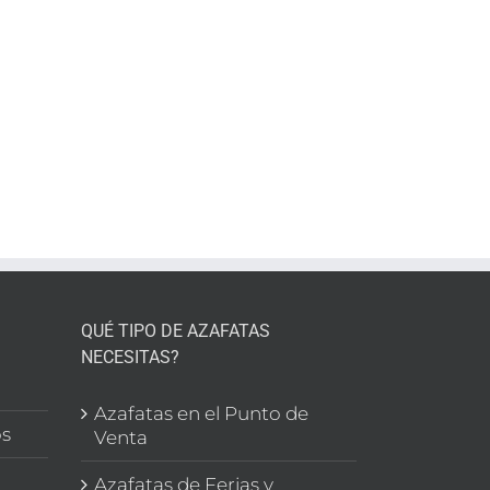
é
ión
la
n
s
s
QUÉ TIPO DE AZAFATAS
NECESITAS?
l
Azafatas en el Punto de
os
Venta
Azafatas de Ferias y