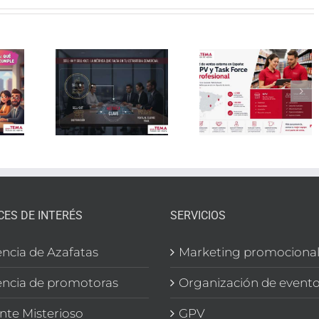
Red de
Por qu
-in y
ventas
la
-out:
externa
supervis
a
en
local
rica
España:
reduce 
falta
GPV y
rotació
 tu
Task
en rede
ategia
Force
de venta
rcial
profesional
y GPV
CES DE INTERÉS
SERVICIOS
ncia de Azafatas
Marketing promociona
ncia de promotoras
Organización de event
ente Misterioso
GPV