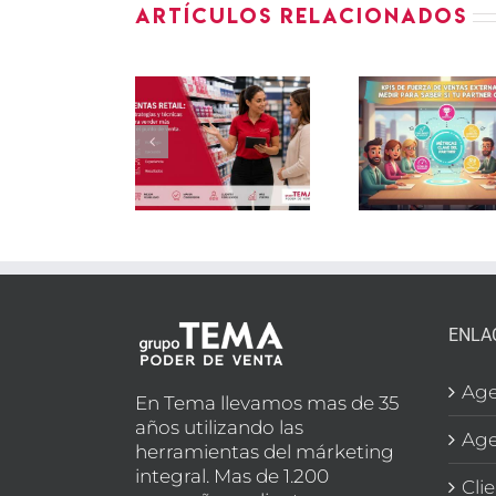
Artículos relacionados
Ventas
KPIs de
retail:
fuerza de
Sell
strategias
ventas
Sell
y
externa:
l
técnicas
qué medir
mét
para
para
que 
vender
saber si
en
más en el
tu
estr
punto de
partner
come
venta
cumple
ENLA
Age
En Tema llevamos mas de 35
años utilizando las
Age
herramientas del márketing
integral. Mas de 1.200
Cli