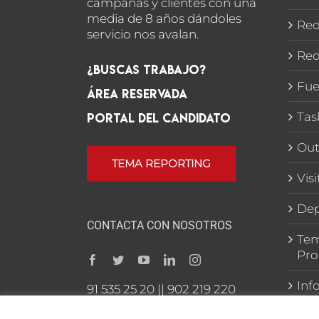
campañas y clientes con una
media de 8 años dándoles
Red
servicio nos avalan.
Red
¿Buscas Trabajo?
Fue
Área Reservada
Portal del candidato
Tas
Out
TEMA REPORTING
Vis
Dep
CONTACTA CON NOSOTROS
Tem
Pro
Inf
91 535 25 20 || 902 219 220
C/ Raimundo Fdez Villaverde