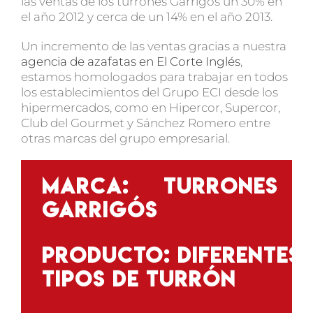
las ventas de los turrones Garrigós un 30% en
el año 2012 y cerca de un 14% en el año 2013.
Un incremento de las ventas gracias a nuestra
agencia de azafatas en El Corte Inglés
,
estamos homologados para trabajar en todos
los establecimientos del Grupo ECI desde los
hipermercados, como en
Hipercor, Supercor,
Club del Gourmet y Sánchez Romero
entre
otras marcas del grupo empresarial.
Marca:
Turrones
Garrigós
Producto:
Diferentes
tipos de turrón