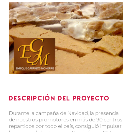
Ver
imagen
más
grande
Descripción del proyecto
Durante la campaña de Navidad, la presencia
de nuestros promotores en más de 90 centros
repartidos por todo el país, consiguió impulsar