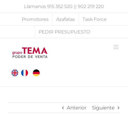
Saltar
Llámanos
915 352 520
||
902 219 220
al
contenido
Promotores
Azafatas
Task Force
PEDIR PRESUPUESTO
Anterior
Siguiente