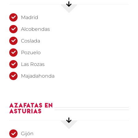
Madrid
Alcobendas
Coslada
Pozuelo
Las Rozas
Majadahonda
Azafatas en
Asturias
Gijón