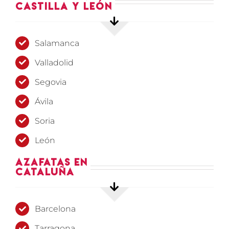
Castilla y León
Salamanca
Valladolid
Segovia
Ávila
Soria
León
Azafatas en
Cataluña
Barcelona
Tarragona