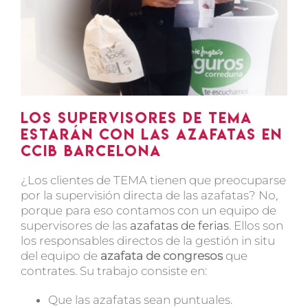
Los supervisores de TEMA
estarán con las azafatas en
CCIB Barcelona
¿Los clientes de TEMA tienen que preocuparse
por la supervisión directa de las azafatas? No,
porque para eso contamos con un equipo de
supervisores de las
azafatas de ferias
. Ellos son
los responsables directos de la gestión in situ
del equipo de
azafata de congresos
que
contrates. Su trabajo consiste en:
Que las azafatas sean puntuales.