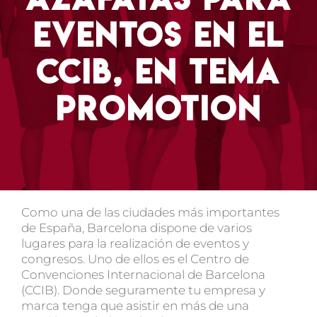
eventos en el
CCIB, en TEMA
Promotion
Como una de las ciudades más importantes
de España, Barcelona dispone de varios
lugares para la realización de eventos y
congresos. Uno de ellos es el
Centro de
Convenciones Internacional de Barcelona
(CCIB)
. Donde seguramente tu empresa y
marca tenga que asistir en más de una