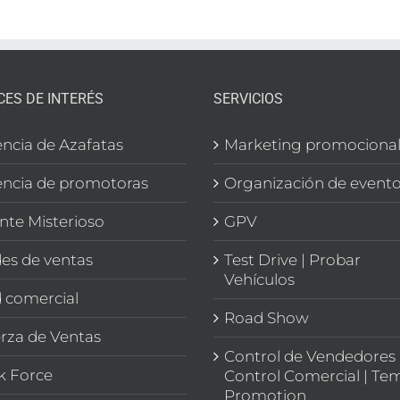
CES DE INTERÉS
SERVICIOS
ncia de Azafatas
Marketing promociona
ncia de promotoras
Organización de event
ente Misterioso
GPV
es de ventas
Test Drive | Probar
Vehículos
 comercial
Road Show
rza de Ventas
Control de Vendedores 
k Force
Control Comercial | Te
Promotion