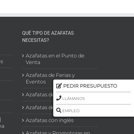
QUÉ TIPO DE AZAFATAS
NECESITAS?
l
Azafatas en el Punto de
os
Venta
Azafatas de Ferias y
Eventos
PEDIR PRESUPUESTO
Azafatas de Congresos
LLÁMANOS
Azafatas de Imagen
EMPLEO
|
Azafatas con inglés
ma
Azafatas y Promotoras en