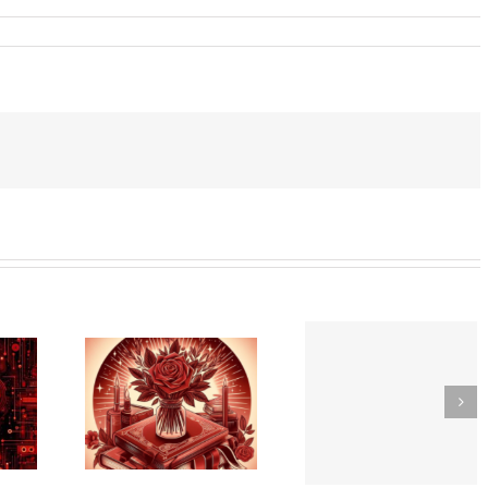
 del
Agencia
ro:
Buscar
de
uras
trabaj
promotoras
bre
en
en Huesca
vación
primave
oral