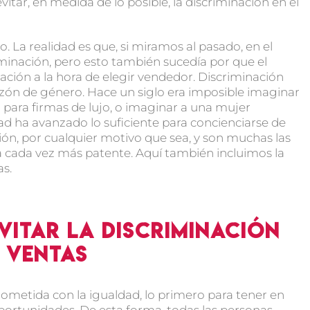
itar, en medida de lo posible, la discriminación en el
. La realidad es que, si miramos al pasado, en el
inación, pero esto también sucedía por que el
ación a la hora de elegir vendedor. Discriminación
azón de género. Hace un siglo era imposible imaginar
 para firmas de lujo, o imaginar a una mujer
ad ha avanzado lo suficiente para concienciarse de
ión, por cualquier motivo que sea, y son muchas las
 cada vez más patente. Aquí también incluimos la
as.
vitar la discriminación
s ventas
etida con la igualdad, lo primero para tener en
oportunidades. De esta forma, todas las personas