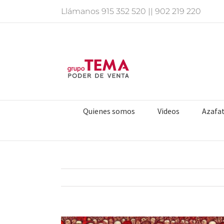
Saltar
Llámanos
915 352 520
||
902 219 220
al
contenido
Quienes somos
Videos
Azafa
Ver