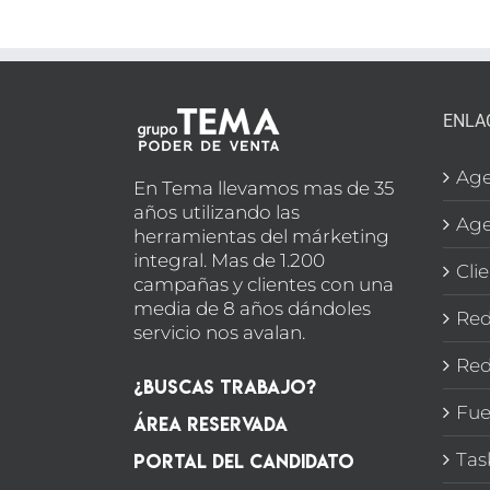
personal
ENLA
Age
En Tema llevamos mas de 35
años utilizando las
Age
herramientas del márketing
integral. Mas de 1.200
Cli
campañas y clientes con una
media de 8 años dándoles
Red
servicio nos avalan.
Red
¿Buscas Trabajo?
Fue
Área Reservada
Portal del candidato
Tas