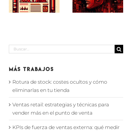
um
en
sobre
selección
motivación
de
laboral
personal
Buscar:
Más Trabajos
Rotura de stock: costes ocultos y cómo
eliminarlas en tu tienda
Ventas retail: estrategias y técnicas para
vender más en el punto de venta
KPIs de fuerza de ventas externa: qué medir