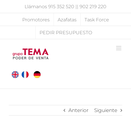
Saltar
Llámanos
915 352 520
||
902 219 220
al
contenido
Promotores
Azafatas
Task Force
PEDIR PRESUPUESTO
Anterior
Siguiente