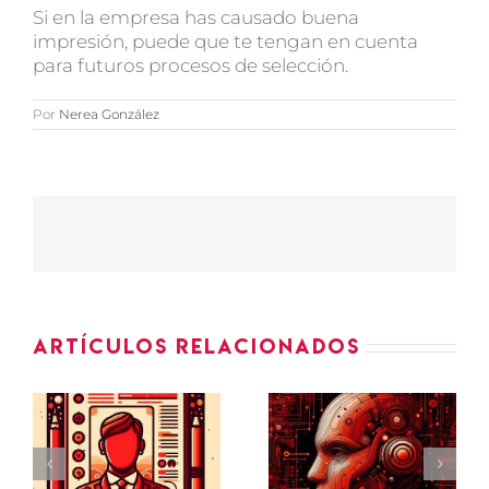
Si en la empresa has causado buena
impresión, puede que te tengan en cuenta
para futuros procesos de selección.
Por
Nerea González
Artículos relacionados
Cómo usar
la
Día del
Inteligencia
libro:
Artificial
lecturas