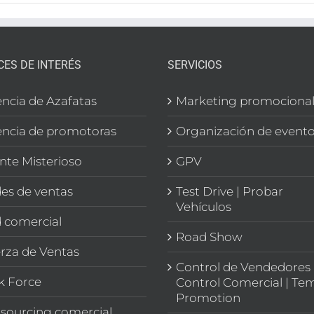
CES DE INTERÉS
SERVICIOS
ncia de Azafatas
Marketing promociona
ncia de promotoras
Organización de event
ente Misterioso
GPV
es de ventas
Test Drive | Probar
Vehículos
 comercial
Road Show
rza de Ventas
Control de Vendedores 
k Force
Control Comercial | Te
Promotion
sourcing comercial