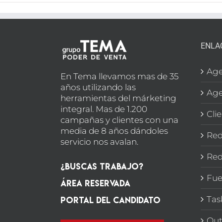
ENLA
Age
En Tema llevamos mas de 35
años utilizando las
Age
herramientas del márketing
integral. Mas de 1.200
Cli
campañas y clientes con una
media de 8 años dándoles
Red
servicio nos avalan.
Red
¿Buscas Trabajo?
Fue
Área Reservada
Portal del candidato
Tas
Out