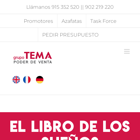
Saltar
Llámanos
915 352 520
||
902 219 220
al
contenido
Promotores
Azafatas
Task Force
PEDIR PRESUPUESTO
El libro de los