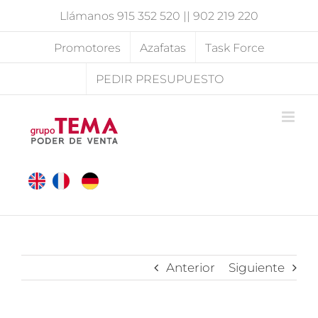
Saltar
Llámanos
915 352 520
||
902 219 220
al
contenido
Promotores
Azafatas
Task Force
PEDIR PRESUPUESTO
Anterior
Siguiente