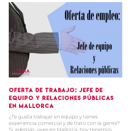
Ver
imagen
más
grande
Oferta de trabajo: Jefe de
equipo y Relaciones públicas
en Mallorca
¿Te gusta trabajar en equipo y tienes
experiencia comercial y de trato con la gente?
Si, además, vives en Mallorca, hoy tenemos