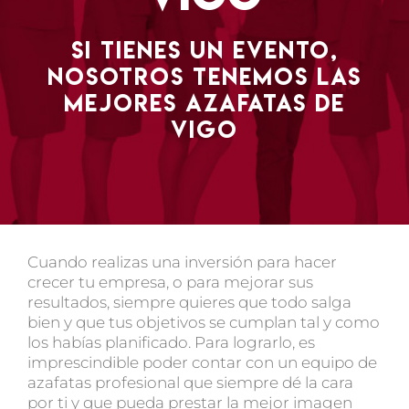
Si tienes un evento,
nosotros tenemos las
mejores azafatas de
Vigo
Cuando realizas una inversión para hacer
crecer tu empresa, o para mejorar sus
resultados, siempre quieres que todo salga
bien y que tus objetivos se cumplan tal y como
los habías planificado
. Para lograrlo, es
imprescindible poder contar con un equipo de
azafatas profesional
que siempre dé la cara
por ti y que pueda prestar la mejor imagen