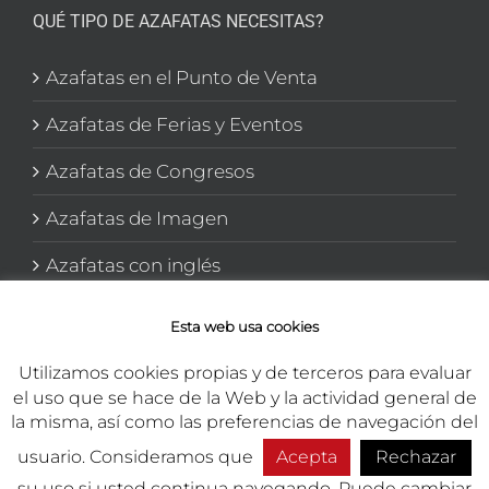
QUÉ TIPO DE AZAFATAS NECESITAS?
Azafatas en el Punto de Venta
Azafatas de Ferias y Eventos
Azafatas de Congresos
Azafatas de Imagen
Azafatas con inglés
Azafatas y Promotoras en El corte Inglés
Esta web usa cookies
Utilizamos cookies propias y de terceros para evaluar
el uso que se hace de la Web y la actividad general de
la misma, así como las preferencias de navegación del
usuario. Consideramos que
Acepta
Rechazar
Copyright 2026 TEMA Marketing Integral | Todos los derechos
reservados.
su uso si usted continua navegando. Puede cambiar