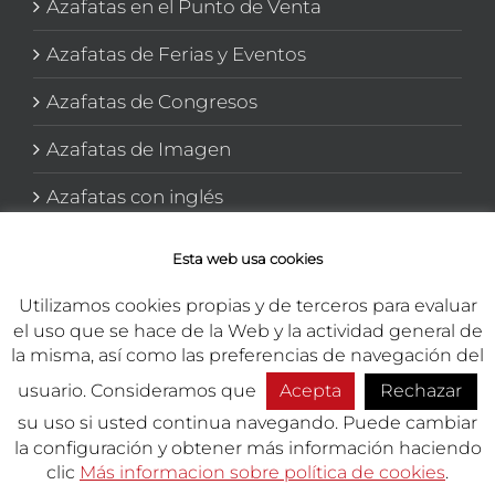
Azafatas en el Punto de Venta
Azafatas de Ferias y Eventos
Azafatas de Congresos
Azafatas de Imagen
Azafatas con inglés
Azafatas y Promotoras en El corte Inglés
Esta web usa cookies
Utilizamos cookies propias y de terceros para evaluar
el uso que se hace de la Web y la actividad general de
la misma, así como las preferencias de navegación del
usuario. Consideramos que
Acepta
Rechazar
Copyright 2026 TEMA Marketing Integral | Todos los derechos
reservados.
su uso si usted continua navegando. Puede cambiar
la configuración y obtener más información haciendo
Presupuesto
Empleo
Phon
clic
Más informacion sobre política de cookies
.