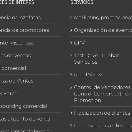
CES DE INTERÉS
SERVICIOS
ncia de Azafatas
Marketing promociona
ncia de promotoras
Organización de event
ente Misterioso
GPV
es de ventas
Test Drive | Probar
Vehículos
 comercial
Road Show
rza de Ventas
Control de Vendedores 
k Force
Control Comercial | Te
Promotion
sourcing comercial
Fidelización de clientes
itas al punto de venta
Incentivos para Clientes
endientas de tienda