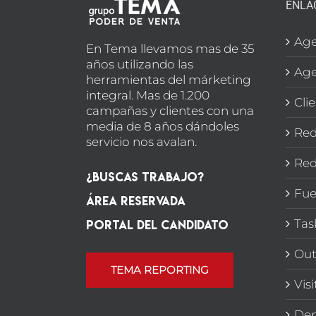
ENLA
Age
En Tema llevamos mas de 35
años utilizando las
Age
herramientas del márketing
integral. Mas de 1.200
Cli
campañas y clientes con una
media de 8 años dándoles
Red
servicio nos avalan.
Red
¿Buscas Trabajo?
Fue
Área Reservada
Portal del candidato
Tas
Out
TEMA REPORTING
Vis
Dep