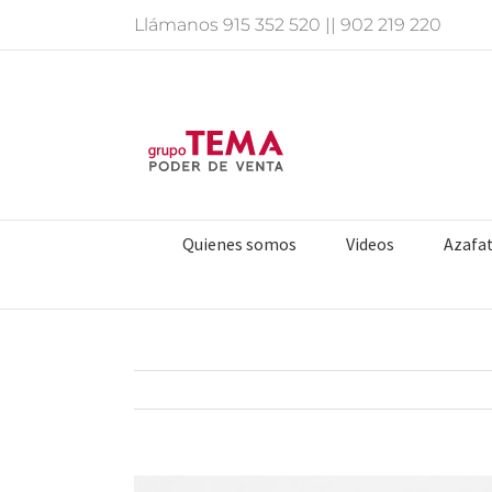
Saltar
Llámanos
915 352 520
||
902 219 220
al
contenido
Quienes somos
Videos
Azafa
Ver