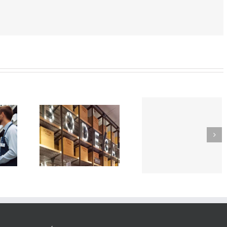
SOR-
TikTok
EDOR
como
Trabaja
e
herrami
con
rmercado
de
nosotros
n
búsqued
CIÓN
de empl
EGA