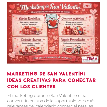
Ver
imagen
más
grande
Marketing de San Valentín:
ideas creativas para conectar
con los clientes
El
marketing durante San Valentín
se ha
convertido en una de las oportunidades más
relevantes del calendario comercial para las