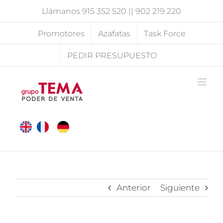
Saltar
Llámanos
915 352 520
||
902 219 220
al
contenido
Promotores
Azafatas
Task Force
PEDIR PRESUPUESTO
Anterior
Siguiente