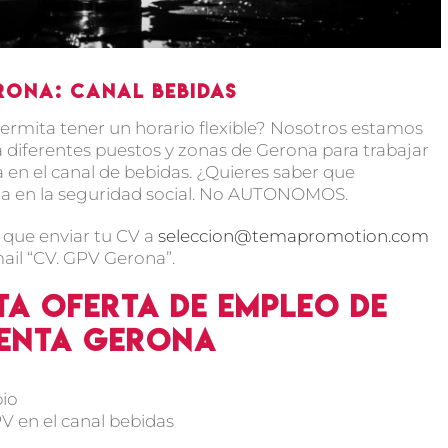
rona: Canal bebidas
rmita tener un horario flexible? Nosotros estamos
diferentes puestos y zonas de Gerona para trabajar
en el canal de bebidas. ¿Quieres saber que
ta en la seguridad social. No AUTONOMOS.
s que enviar tu CV a
seleccion@temapromotion.com
ail “CV. GPV Gerona”.
ta oferta de empleo de
venta Gerona
pio
 en el canal bebidas