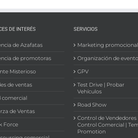
CES DE INTERÉS
SERVICIOS
ncia de Azafatas
Marketing promociona
ncia de promotoras
Organización de event
ente Misterioso
GPV
es de ventas
Test Drive | Probar
Vehículos
 comercial
Road Show
rza de Ventas
Control de Vendedores 
k Force
Control Comercial | Te
Promotion
sourcing comercial