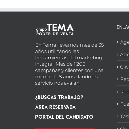
ENLA
Age
En Tema llevamos mas de 35
años utilizando las
Age
herramientas del márketing
integral. Mas de 1.200
Cli
campañas y clientes con una
media de 8 años dándoles
Red
servicio nos avalan.
Red
¿Buscas Trabajo?
Fue
Área Reservada
Portal del candidato
Tas
Out