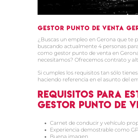
Gestor punto de venta Ge
¿Buscas un empleo en Gerona que te pe
buscando actualmente 4 personas para 
como gestor punto de venta en Gerona 
necesitamos? Ofrecemos contrato y al
Si cumples los requisitos tan sólo tiene
haciendo referencia en el asunto del em
Requisitos para es
Gestor punto de 
Carnet de conducir y vehículo pro
Experiencia demostrable como GPV
Buena imagen