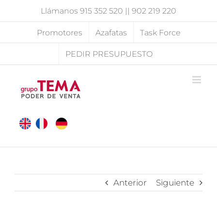
Saltar
Llámanos
915 352 520
||
902 219 220
al
contenido
Promotores
Azafatas
Task Force
PEDIR PRESUPUESTO
Anterior
Siguiente