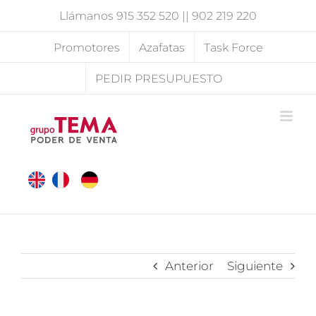
Saltar
Llámanos
915 352 520
||
902 219 220
al
contenido
Promotores
Azafatas
Task Force
PEDIR PRESUPUESTO
Anterior
Siguiente