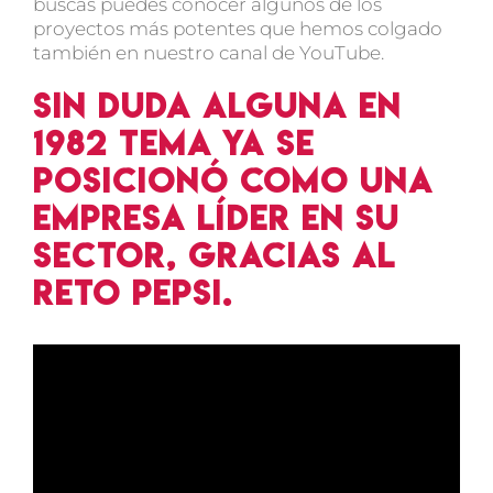
buscas puedes conocer algunos de los
proyectos más potentes que hemos colgado
también en nuestro canal de YouTube.
Sin duda alguna en
1982 TEMA ya se
posicionó como una
empresa líder en su
sector, gracias al
reto Pepsi.