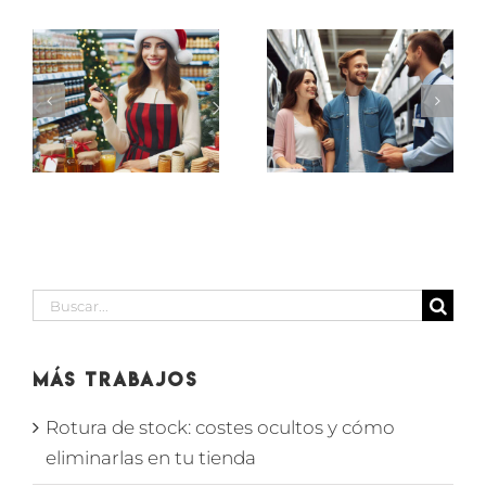
ASESOR-
PROMOTORES
ES
VENDEDOR
PEQUEÑO
de
ELECTRODOMÉSTICO
IÓN
supermerc
EN
D
en SECCIÓN
MARBELLA
BODEGA
Buscar:
Más Trabajos
Rotura de stock: costes ocultos y cómo
eliminarlas en tu tienda