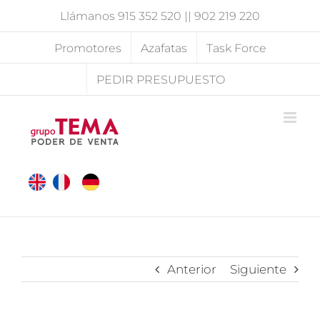
Saltar
Llámanos
915 352 520
||
902 219 220
al
contenido
Promotores
Azafatas
Task Force
PEDIR PRESUPUESTO
Anterior
Siguiente