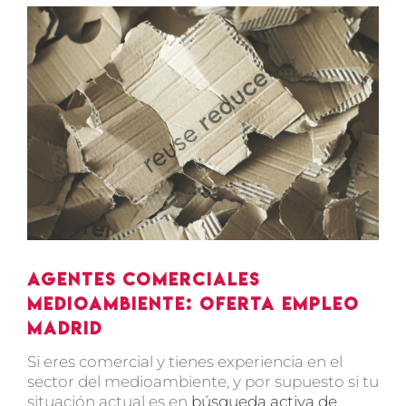
Ver
imagen
más
grande
Agentes comerciales
medioambiente: oferta empleo
Madrid
Si eres comercial y tienes experiencia en el
sector del medioambiente, y por supuesto si tu
situación actual es en
búsqueda activa de