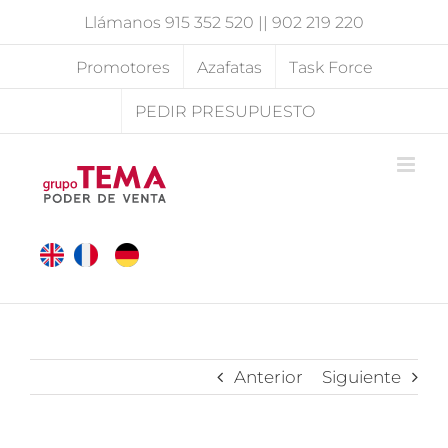
Saltar
Llámanos
915 352 520
||
902 219 220
al
contenido
Promotores
Azafatas
Task Force
PEDIR PRESUPUESTO
Anterior
Siguiente