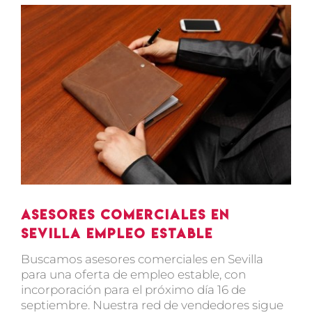
Ver
imagen
más
grande
Asesores comerciales en
Sevilla Empleo estable
Buscamos asesores comerciales en Sevilla
para una oferta de empleo estable, con
incorporación para el próximo día 16 de
septiembre. Nuestra red de vendedores sigue