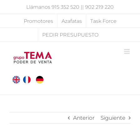
Saltar
Llámanos
915 352 520
||
902 219 220
al
contenido
Promotores
Azafatas
Task Force
PEDIR PRESUPUESTO
Anterior
Siguiente