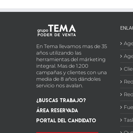
ENLA
Age
En Tema llevamos mas de 35
años utilizando las
Age
herramientas del márketing
integral. Mas de 1.200
Cli
campañas y clientes con una
media de 8 años dándoles
Red
servicio nos avalan.
Red
¿Buscas Trabajo?
Fue
Área Reservada
Portal del candidato
Tas
Out