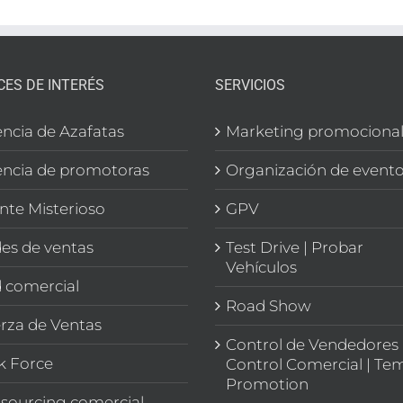
CES DE INTERÉS
SERVICIOS
ncia de Azafatas
Marketing promociona
ncia de promotoras
Organización de event
ente Misterioso
GPV
es de ventas
Test Drive | Probar
Vehículos
 comercial
Road Show
rza de Ventas
Control de Vendedores 
k Force
Control Comercial | Te
Promotion
sourcing comercial