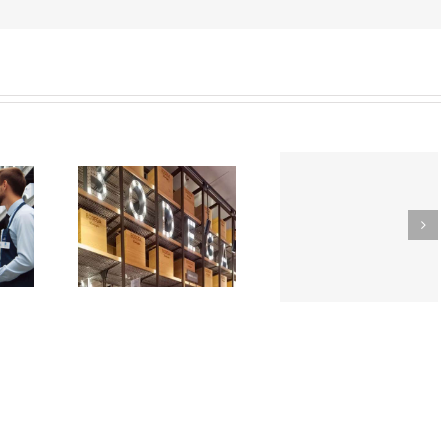
SOR-
TikTok
EDOR
como
Trabaja
e
herrami
con
rmercado
de
nosotros
n
búsqued
CIÓN
de empl
EGA