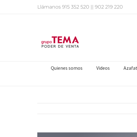
Saltar
Llámanos
915 352 520
||
902 219 220
al
contenido
Quienes somos
Videos
Azafa
Ver