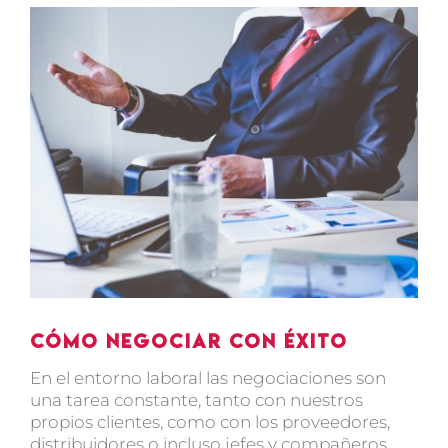
Ver
imagen
más
grande
Cómo negociar con éxito
En el entorno laboral las negociaciones son
una tarea constante, tanto con nuestros
propios clientes, como con los proveedores,
distribuidores o incluso jefes y compañeros.