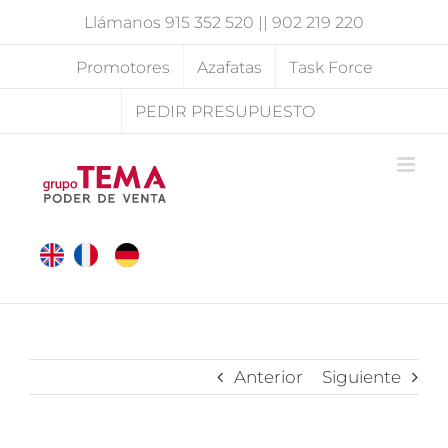
Saltar
Llámanos
915 352 520
||
902 219 220
al
contenido
Promotores
Azafatas
Task Force
PEDIR PRESUPUESTO
Anterior
Siguiente