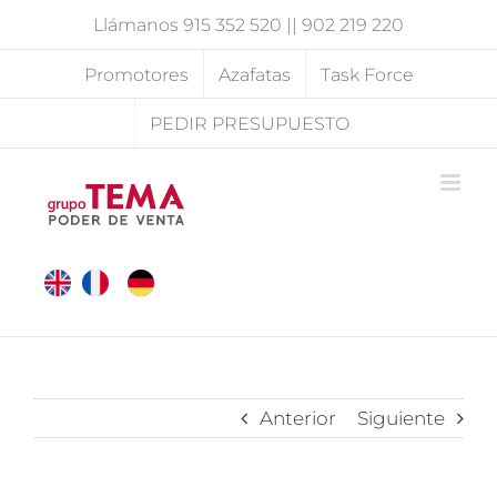
Saltar
Llámanos
915 352 520
||
902 219 220
al
contenido
Promotores
Azafatas
Task Force
PEDIR PRESUPUESTO
Anterior
Siguiente