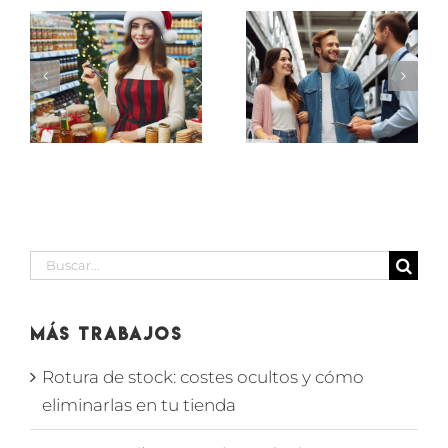
ASESOR-
PROMOTORES
ES
VENDEDOR
PEQUEÑO
de
ELECTRODOMÉSTICO
IÓN
supermerc
EN
D
en SECCIÓN
MARBELLA
BODEGA
Buscar:
Más Trabajos
Rotura de stock: costes ocultos y cómo
eliminarlas en tu tienda