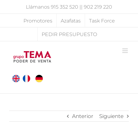
Saltar
Llámanos
915 352 520
||
902 219 220
al
contenido
Promotores
Azafatas
Task Force
PEDIR PRESUPUESTO
Anterior
Siguiente