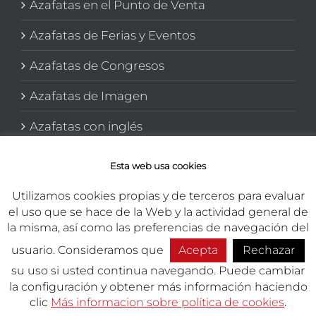
Azafatas en el Punto de Venta
Azafatas de Ferias y Eventos
Azafatas de Congresos
Azafatas de Imagen
Azafatas con inglés
Azafatas y Promotoras en El corte Inglés
Esta web usa cookies
Utilizamos cookies propias y de terceros para evaluar
el uso que se hace de la Web y la actividad general de
la misma, así como las preferencias de navegación del
usuario. Consideramos que
Acepta
Rechazar
Copyright 2026 TEMA Marketing Integral | Todos los derechos
reservados.
su uso si usted continua navegando. Puede cambiar
la configuración y obtener más información haciendo
Presupuesto
Empleo
Phon
clic
Más informacion sobre política de cookies
.