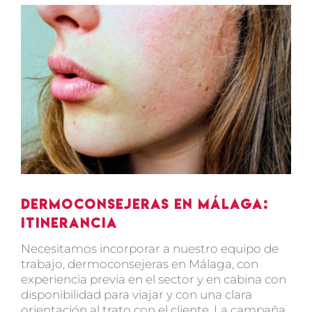
Ver
imagen
más
grande
Dermoconsejeras en Málaga:
Itinerancia
Necesitamos incorporar a nuestro equipo de
trabajo, dermoconsejeras en Málaga, con
experiencia previa en el sector y en cabina con
disponibilidad para viajar y con una clara
orientación al trato con el cliente. La campaña