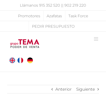
Saltar
Llámanos
915 352 520
||
902 219 220
al
contenido
Promotores
Azafatas
Task Force
PEDIR PRESUPUESTO
Anterior
Siguiente