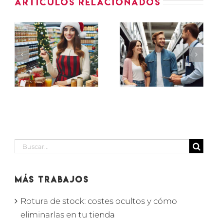
Artículos relacionados
ASESOR-
PROMOTORES
ES
VENDEDOR
PEQUEÑO
de
ELECTRODOMÉSTICO
IÓN
supermerc
EN
D
en SECCIÓN
MARBELLA
BODEGA
Buscar:
Más Trabajos
Rotura de stock: costes ocultos y cómo
eliminarlas en tu tienda