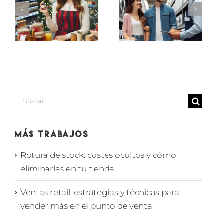
PROMOTORES
ES
VENDEDOR
PEQUEÑO
de
ELECTRODOMÉSTICO
IÓN
supermerc
EN
D
en SECCIÓN
MARBELLA
BODEGA
Buscar:
Más Trabajos
Rotura de stock: costes ocultos y cómo
eliminarlas en tu tienda
Ventas retail: estrategias y técnicas para
vender más en el punto de venta