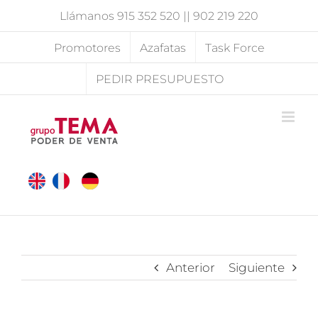
Saltar
Llámanos
915 352 520
||
902 219 220
al
contenido
Promotores
Azafatas
Task Force
PEDIR PRESUPUESTO
Anterior
Siguiente