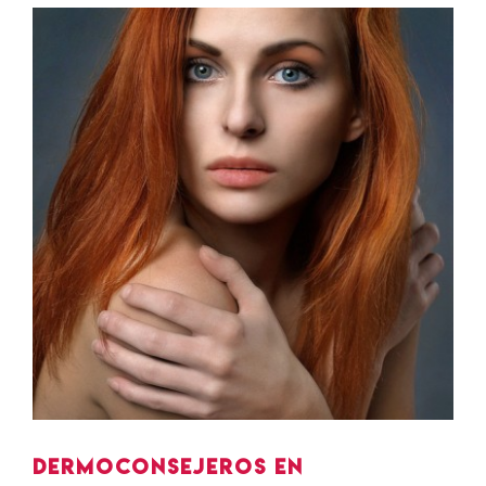
Ver
imagen
más
grande
Dermoconsejeros en