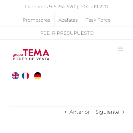
Saltar
Llámanos
915 352 520
||
902 219 220
al
contenido
Promotores
Azafatas
Task Force
PEDIR PRESUPUESTO
Anterior
Siguiente