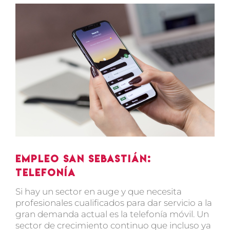
Ver
imagen
más
grande
Empleo San Sebastián:
Telefonía
Si hay un sector en auge y que necesita
profesionales cualificados para dar servicio a la
gran demanda actual es la telefonía móvil. Un
sector de crecimiento continuo que incluso ya