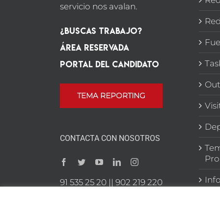
servicio nos avalan.
Red
¿Buscas Trabajo?
Fue
Área Reservada
Portal del candidato
Tas
Out
TEMA REPORTING
Vis
Dep
CONTACTA CON NOSOTROS
Tem
Pro
Inf
91 535 25 20 || 902 219 220
C/ Raimundo Fdez Villaverde
59 28003 Madrid