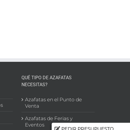
enta
a
eo
QUÉ TIPO DE AZAFATAS
NECESITAS?
l
Azafatas en el Punto de
os
Venta
Azafatas de Ferias y
Eventos
PEDIR PRESUPUESTO