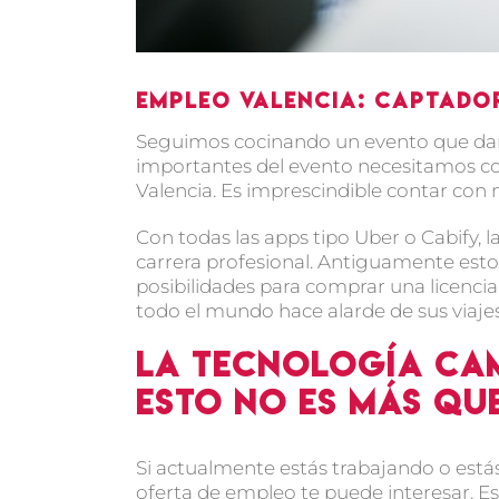
Empleo Valencia: Captado
Seguimos cocinando un evento que dará
importantes del evento necesitamos con
Valencia. Es imprescindible contar con
Con todas las apps tipo Uber o Cabify, 
carrera profesional. Antiguamente esto
posibilidades para comprar una licencia
todo el mundo hace alarde de sus viajes
La tecnología ca
esto no es más qu
Si actualmente estás trabajando o está
oferta de empleo te puede interesar. 