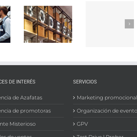
SOR-
TikTok
EDOR
como
Trabaja
e
herrami
con
rmercado
de
nosotros
n
búsqued
CIÓN
de empl
EGA
CES DE INTERÉS
SERVICIOS
ncia de Azafatas
Marketing promociona
ncia de promotoras
Organización de event
ente Misterioso
GPV
es de ventas
Test Drive | Probar