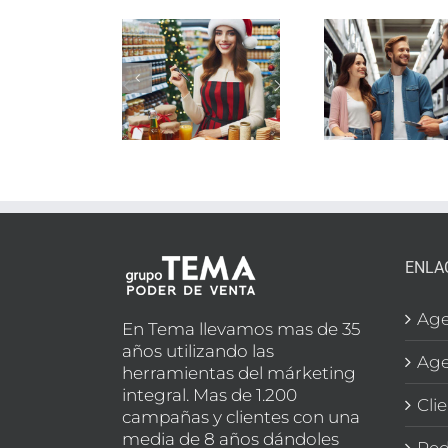
ASE
PROMOTORES
VEND
ROMOTORES
PEQUEÑO
d
SECCIÓN
ELECTRODOMÉSTICO
supe
LIMENTACIÓN
EN
e
N MADRID
MARBELLA
SEC
BOD
ENLA
Age
En Tema llevamos mas de 35
años utilizando las
Age
herramientas del márketing
integral. Mas de 1.200
Cli
campañas y clientes con una
media de 8 años dándoles
Red