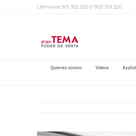
Saltar
Llámanos
915 352 520
||
902 219 220
al
contenido
Quienes somos
Videos
Azafa
Ver