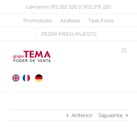
Saltar
Llámanos
915 352 520
||
902 219 220
al
contenido
Promotores
Azafatas
Task Force
PEDIR PRESUPUESTO
Anterior
Siguiente