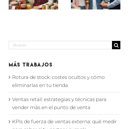
EN
D
en SECCIÓN
MARBELLA
BODEGA
Buscar:
Más Trabajos
Rotura de stock: costes ocultos y cómo
eliminarlas en tu tienda
Ventas retail: estrategias y técnicas para
vender más en el punto de venta
KPIs de fuerza de ventas externa: qué medir