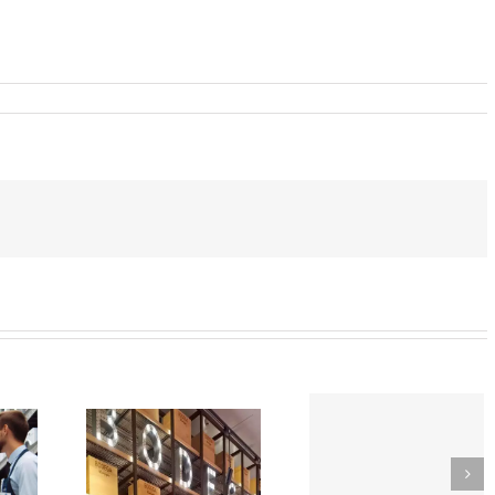
SOR-
TikTok
EDOR
como
Trabaja
e
herrami