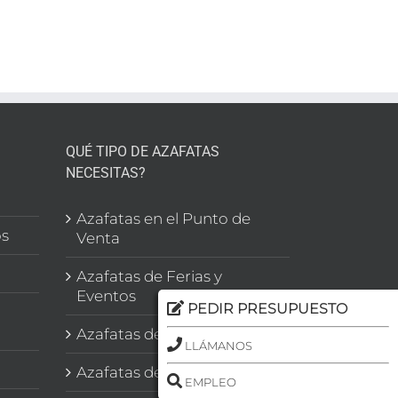
a
eo
QUÉ TIPO DE AZAFATAS
NECESITAS?
l
Azafatas en el Punto de
os
Venta
Azafatas de Ferias y
Eventos
PEDIR PRESUPUESTO
Azafatas de Congresos
LLÁMANOS
Azafatas de Imagen
EMPLEO