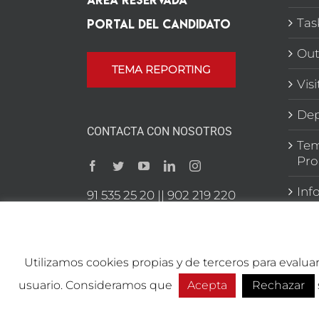
Portal del candidato
Tas
Out
TEMA REPORTING
Vis
Dep
CONTACTA CON NOSOTROS
Tem
Pro
Inf
91 535 25 20 || 902 219 220
C/ Raimundo Fdez Villaverde
59 28003 Madrid
Utilizamos cookies propias y de terceros para evalua
usuario. Consideramos que
Acepta
Rechazar
Copyright 2026 TEMA Marketing Integral | Todos los de