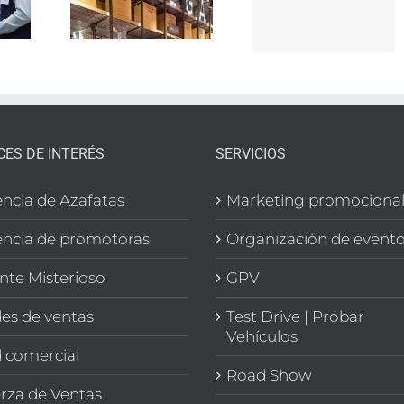
con
rmercado
de
nosotros
n
búsqued
CIÓN
de empl
EGA
CES DE INTERÉS
SERVICIOS
ncia de Azafatas
Marketing promociona
ncia de promotoras
Organización de event
ente Misterioso
GPV
es de ventas
Test Drive | Probar
Vehículos
 comercial
Road Show
rza de Ventas