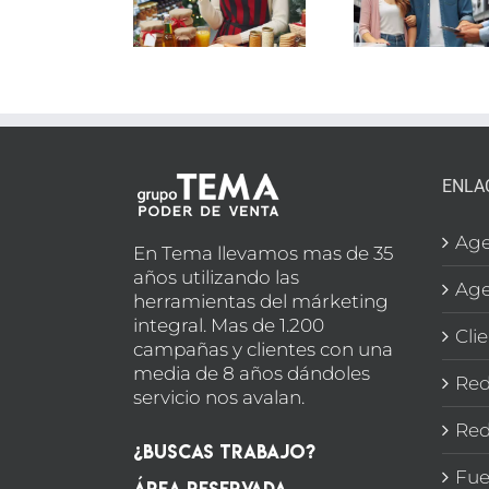
ELECTRODOMÉSTICO
supe
LIMENTACIÓN
EN
e
N MADRID
MARBELLA
SEC
BOD
ENLA
Age
En Tema llevamos mas de 35
años utilizando las
Age
herramientas del márketing
integral. Mas de 1.200
Cli
campañas y clientes con una
media de 8 años dándoles
Red
servicio nos avalan.
Red
¿Buscas Trabajo?
Fue
Área Reservada