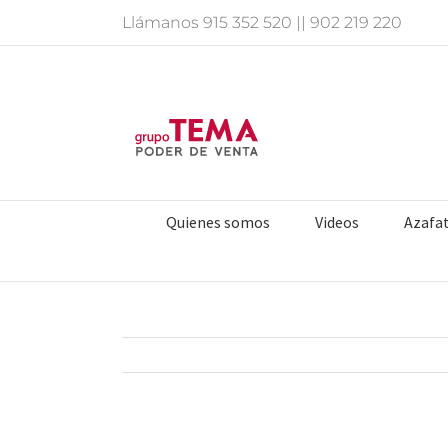
Saltar
Llámanos
915 352 520
||
902 219 220
al
contenido
Quienes somos
Videos
Azafa
Ver