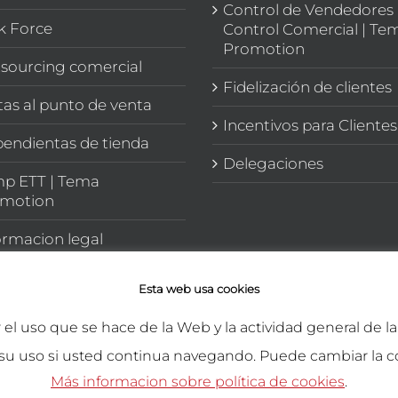
Control de Vendedores 
k Force
Control Comercial | Te
Promotion
sourcing comercial
Fidelización de clientes
itas al punto de venta
Incentivos para Clientes
endientas de tienda
Delegaciones
p ETT | Tema
motion
ormacion legal
Esta web usa cookies
r el uso que se hace de la Web y la actividad general de 
su uso si usted continua navegando. Puede cambiar la c
rechos reservados.
Más informacion sobre política de cookies
.