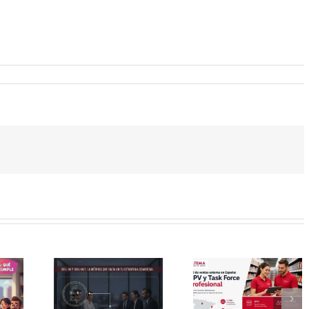
Red de
Por qu
-in y
ventas
la
-out:
externa
supervis
a
en
local
rica