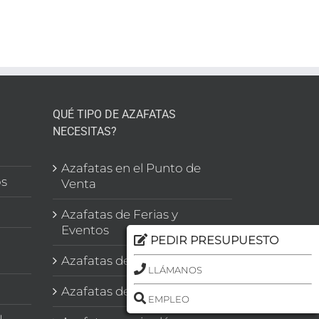
la
n
s
s
QUÉ TIPO DE AZAFATAS
NECESITAS?
l
Azafatas en el Punto de
os
Venta
Azafatas de Ferias y
Eventos
PEDIR PRESUPUESTO
Azafatas de Congresos
LLÁMANOS
Azafatas de Imagen
EMPLEO