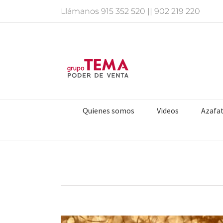
Saltar
Llámanos
915 352 520
||
902 219 220
al
contenido
Quienes somos
Videos
Azafa
Ver