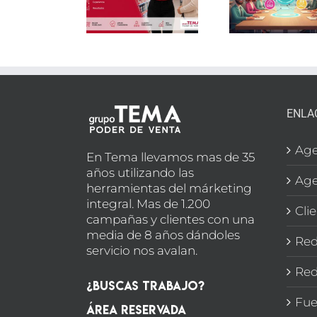
para
para
que 
vender
saber si
en
más en el
tu
estr
punto de
partner
come
venta
cumple
ENLA
Age
En Tema llevamos mas de 35
años utilizando las
Age
herramientas del márketing
integral. Mas de 1.200
Cli
campañas y clientes con una
media de 8 años dándoles
Red
servicio nos avalan.
Red
¿Buscas Trabajo?
Fue
Área Reservada