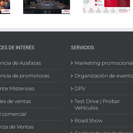
España:
reduce 
falta
GPV y
rotació
 tu
Task
en rede
ategia
Force
de venta
rcial
profesional
y GPV
CES DE INTERÉS
SERVICIOS
ncia de Azafatas
Marketing promociona
ncia de promotoras
Organización de event
ente Misterioso
GPV
es de ventas
Test Drive | Probar
Vehículos
 comercial
Road Show
rza de Ventas