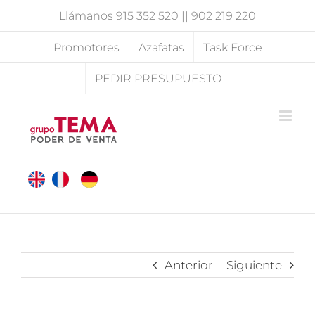
Saltar
Llámanos
915 352 520
||
902 219 220
al
contenido
Promotores
Azafatas
Task Force
PEDIR PRESUPUESTO
Anterior
Siguiente