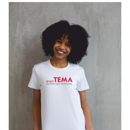
Ver
imagen
más
grande