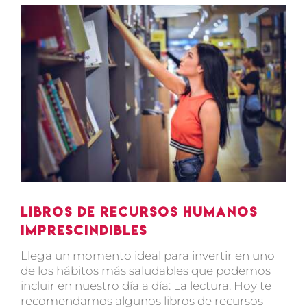
Ver
imagen
más
grande
Libros de recursos humanos
imprescindibles
Llega un momento ideal para invertir en uno
de los hábitos más saludables que podemos
incluir en nuestro día a día: La lectura. Hoy te
recomendamos algunos libros de recursos