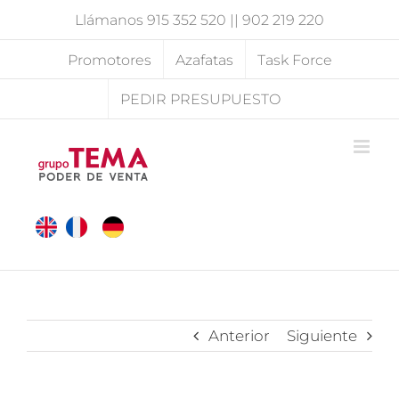
Saltar
Llámanos
915 352 520
||
902 219 220
al
contenido
Promotores
Azafatas
Task Force
PEDIR PRESUPUESTO
Anterior
Siguiente