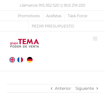
Saltar
Llámanos
915 352 520
||
902 219 220
al
contenido
Promotores
Azafatas
Task Force
PEDIR PRESUPUESTO
Anterior
Siguiente