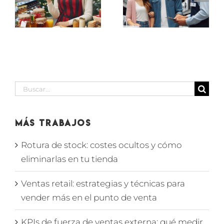
de
ELECTRODOMÉSTICO
IÓN
supermerc
EN
D
en SECCIÓN
MARBELLA
BODEGA
Buscar:
Más Trabajos
Rotura de stock: costes ocultos y cómo
eliminarlas en tu tienda
Ventas retail: estrategias y técnicas para
vender más en el punto de venta
KPIs de fuerza de ventas externa: qué medir