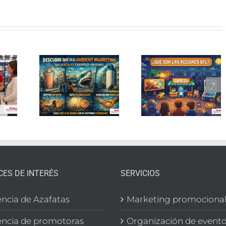
Por qu
tu
ient
Acciones
produc
eting:
BTL: qué
no rot
rende
son y
en tiend
tu
cómo
causas 
lico
conectar
solucio
 el
con tu
para
orno
audiencia
mejora
diano
tus
ventas
CES DE INTERÉS
SERVICIOS
ncia de Azafatas
Marketing promociona
ncia de promotoras
Organización de event