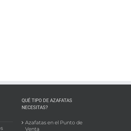
é
to
a
a:
y
nes
r
QUÉ TIPO DE AZAFATAS
NECESITAS?
l
Azafatas en el Punto de
os
Venta