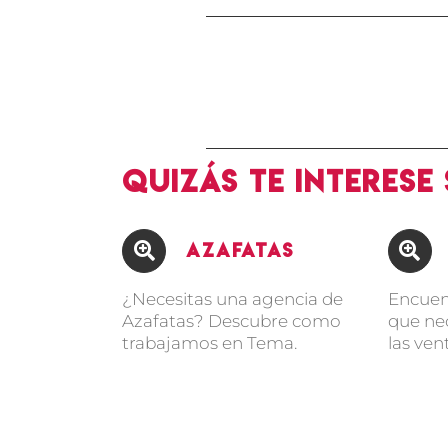
Quizás te interese
Azafatas
¿Necesitas una agencia de
Encuen
Azafatas? Descubre como
que ne
trabajamos en Tema.
las ven