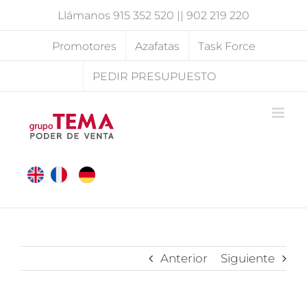
Saltar
Llámanos
915 352 520
||
902 219 220
al
contenido
Promotores
Azafatas
Task Force
PEDIR PRESUPUESTO
Anterior
Siguiente