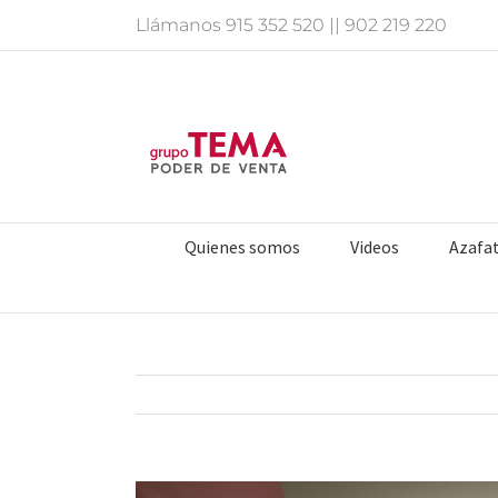
Saltar
Llámanos
915 352 520
||
902 219 220
al
contenido
Quienes somos
Videos
Azafa
Ver