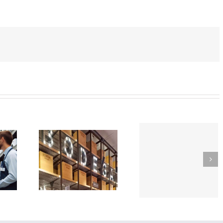
SOR-
TikTok
EDOR
como
Trabaja
e
herrami
con
rmercado
de
nosotros
n
búsqued
CIÓN
de empl
EGA