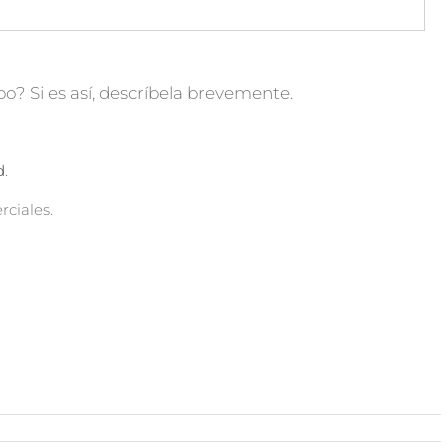
o? Si es así, descríbela brevemente.
d
.
ciales.