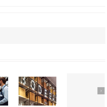
SOR-
TikTok
EDOR
como
Trabaja
e
herrami
con
rmercado
de
nosotros
n
búsqued
CIÓN