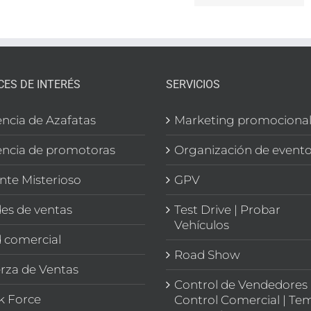
de empl
EGA
CES DE INTERÉS
SERVICIOS
ncia de Azafatas
Marketing promociona
ncia de promotoras
Organización de event
ente Misterioso
GPV
es de ventas
Test Drive | Probar
Vehículos
 comercial
Road Show
rza de Ventas
Control de Vendedores 
k Force
Control Comercial | Te