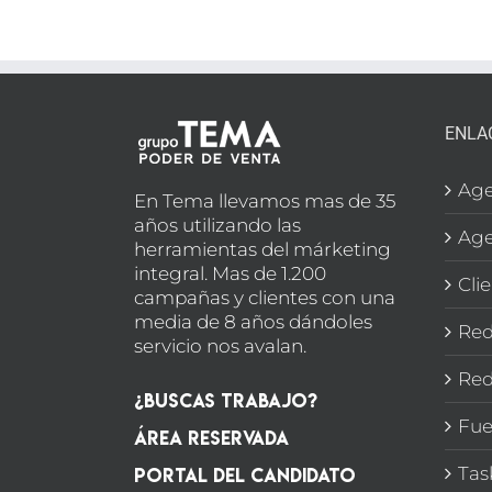
BOD
ENLA
Age
En Tema llevamos mas de 35
años utilizando las
Age
herramientas del márketing
integral. Mas de 1.200
Cli
campañas y clientes con una
media de 8 años dándoles
Red
servicio nos avalan.
Red
¿Buscas Trabajo?
Fue
Área Reservada
Portal del candidato
Tas