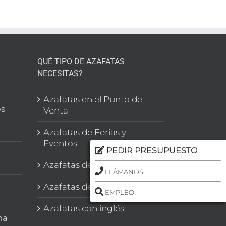
eo
QUÉ TIPO DE AZAFATAS
NECESITAS?
l
Azafatas en el Punto de
os
Venta
Azafatas de Ferias y
Eventos
PEDIR PRESUPUESTO
Azafatas de Congresos
LLÁMANOS
Azafatas de Imagen
EMPLEO
|
Azafatas con inglés
ma