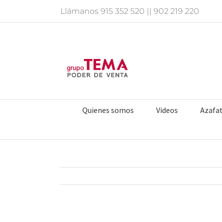
Saltar
Llámanos
915 352 520
||
902 219 220
al
contenido
Quienes somos
Videos
Azafa
Ver