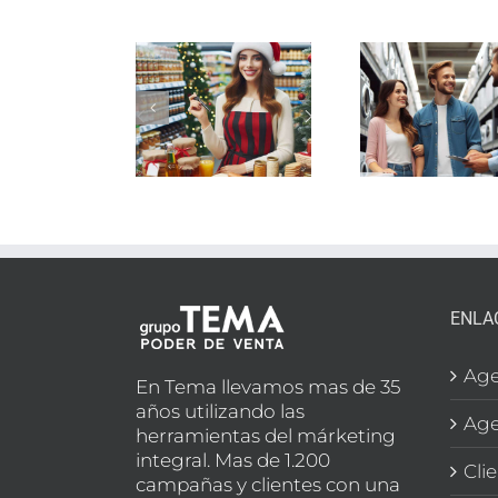
ASE
PROMOTORES
VEND
ROMOTORES
PEQUEÑO
d
SECCIÓN
ELECTRODOMÉSTICO
supe
LIMENTACIÓN
EN
e
N MADRID
MARBELLA
SEC
BOD
ENLA
Age
En Tema llevamos mas de 35
años utilizando las
Age
herramientas del márketing
integral. Mas de 1.200
Cli
campañas y clientes con una