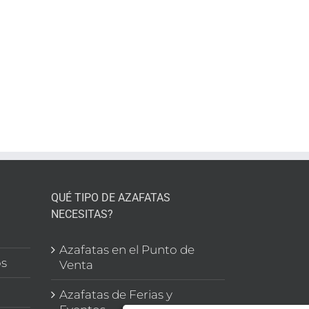
enta
a
eo
QUÉ TIPO DE AZAFATAS
NECESITAS?
l
Azafatas en el Punto de
os
Venta
Azafatas de Ferias y