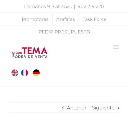
Saltar
Llámanos
915 352 520
||
902 219 220
al
contenido
Promotores
Azafatas
Task Force
PEDIR PRESUPUESTO
Anterior
Siguiente