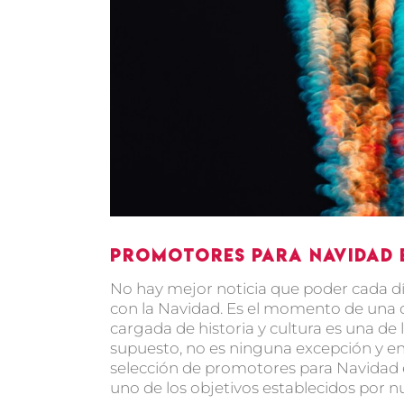
Promotores para Navidad
No hay mejor noticia que poder cada d
con la Navidad. Es el momento de una d
cargada de historia y cultura es una de
supuesto, no es ninguna excepción y 
selección de promotores para Navidad 
uno de los objetivos establecidos por nu