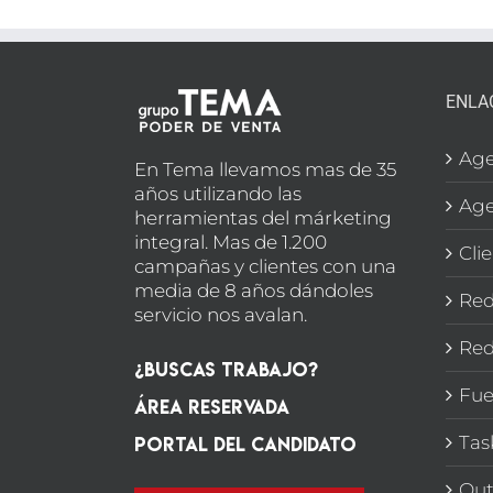
ENLA
Age
En Tema llevamos mas de 35
años utilizando las
Age
herramientas del márketing
integral. Mas de 1.200
Cli
campañas y clientes con una
media de 8 años dándoles
Red
servicio nos avalan.
Red
¿Buscas Trabajo?
Fue
Área Reservada
Portal del candidato
Tas
Out