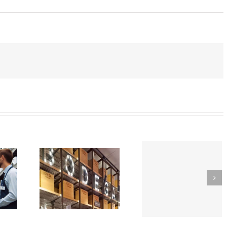
SOR-
TikTok
EDOR
como
Trabaja
e
herrami
con
rmercado
de
nosotros
n
búsqued
CIÓN
de empl
EGA