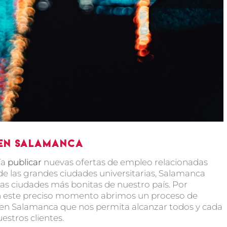
 en Salamanca
ía
publicar
nuevas ofertas de empleo relacionadas
e las grandes ciudades universitarias, Salamanca
 las ciudades más bonitas de nuestro país. Por
en este preciso momento abrimos un proceso de
en Salamanca que nos permita alcanzar todos y cada
estros clientes.