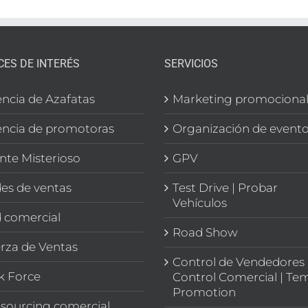
CES DE INTERÉS
SERVICIOS
ncia de Azafatas
Marketing promociona
ncia de promotoras
Organización de event
ente Misterioso
GPV
es de ventas
Test Drive | Probar
Vehículos
 comercial
Road Show
rza de Ventas
Control de Vendedores 
k Force
Control Comercial | Te
Promotion
sourcing comercial