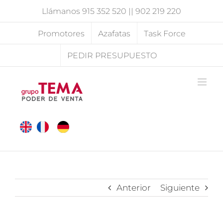
Saltar
Llámanos
915 352 520
||
902 219 220
al
contenido
Promotores
Azafatas
Task Force
PEDIR PRESUPUESTO
Anterior
Siguiente