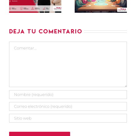
para saber
en tu
si tu
estrategia
partner
comercial
cumple
Deja tu comentario
Comentar