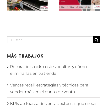
vender
para saber
as
más en el
si tu
punto de
partner
venta
cumple
Buscar:
Más Trabajos
Rotura de stock: costes ocultos y cómo
eliminarlas en tu tienda
Ventas retail: estrategias y técnicas para
vender más en el punto de venta
KPIs de fuerza de ventas externa: qué medir