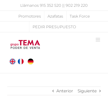
Saltar
Llámanos
915 352 520
||
902 219 220
al
contenido
Promotores
Azafatas
Task Force
PEDIR PRESUPUESTO
Anterior
Siguiente