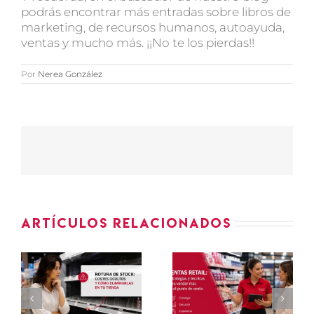
podrás encontrar más entradas sobre libros de
marketing, de recursos humanos, autoayuda,
ventas y mucho más. ¡¡No te los pierdas!!
Por
Nerea González
Artículos relacionados
Ventas
KPIs de
e
retail:
fuerza de
estrategias
ventas
y técnicas
externa:
y
para
qué medir