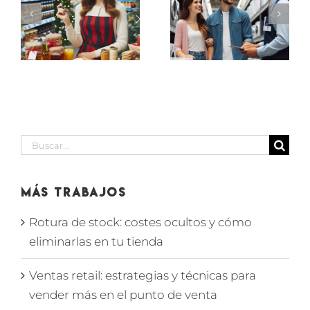
PROMOTORES
ES
VENDEDOR
PEQUEÑO
de
ELECTRODOMÉSTICO
IÓN
supermerc
EN
D
en SECCIÓN
MARBELLA
BODEGA
Buscar:
Más Trabajos
Rotura de stock: costes ocultos y cómo
eliminarlas en tu tienda
Ventas retail: estrategias y técnicas para
vender más en el punto de venta