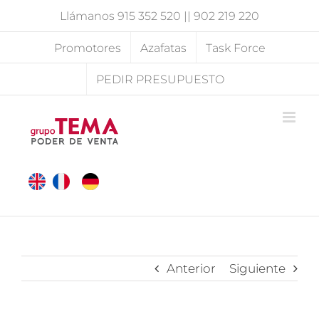
Saltar
Llámanos
915 352 520
||
902 219 220
al
contenido
Promotores
Azafatas
Task Force
PEDIR PRESUPUESTO
Anterior
Siguiente