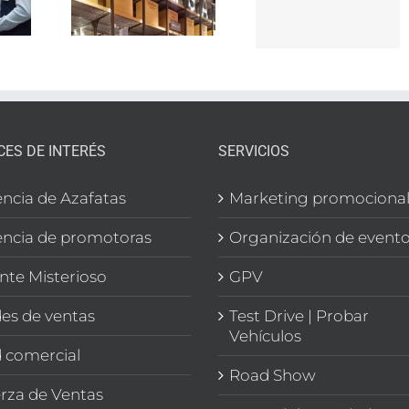
de
nosotros
n
búsqued
CIÓN
de empl
EGA
CES DE INTERÉS
SERVICIOS
ncia de Azafatas
Marketing promociona
ncia de promotoras
Organización de event
ente Misterioso
GPV
es de ventas
Test Drive | Probar
Vehículos
 comercial
Road Show
rza de Ventas