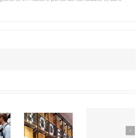
SOR-
TikTok
EDOR
como
Trabaja
e
herrami
con
rmercado