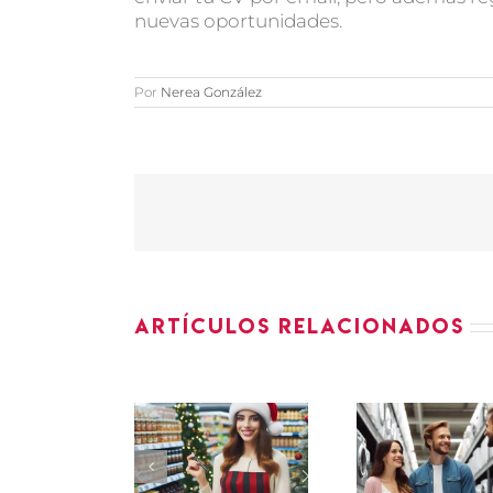
nuevas oportunidades.
Por
Nerea González
Artículos relacionados
ASE
PROMOTORES
VEND
ROMOTORES
PEQUEÑO
d
SECCIÓN
ELECTRODOMÉSTICO
supe