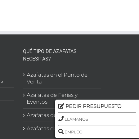
a
eo
QUÉ TIPO DE AZAFATAS
NECESITAS?
l
Azafatas en el Punto de
os
Venta
Azafatas de Ferias y
Eventos
PEDIR PRESUPUESTO
Azafatas de Congresos
LLÁMANOS
Azafatas de Imagen
EMPLEO