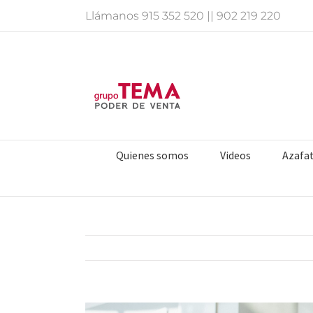
Saltar
Llámanos
915 352 520
||
902 219 220
al
contenido
Quienes somos
Videos
Azafa
Ver