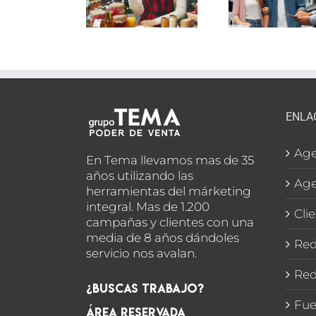
LIMENTACIÓN
EN
e
N MADRID
MARBELLA
SEC
BOD
ENLA
Age
En Tema llevamos mas de 35
años utilizando las
Age
herramientas del márketing
integral. Mas de 1.200
Cli
campañas y clientes con una
media de 8 años dándoles
Red
servicio nos avalan.
Red
¿Buscas Trabajo?
Fue
Área Reservada